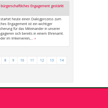
 bürgerschaftliches Engagement gestärkt
startet heute einen Dialogprozess zum
ches Engagement ist ein wichtiger
cherung für das Miteinander in unserer
gagieren sich bereits in einem Ehrenamt.
- oder im Imkerverein,…
»
8
9
10
11
12
13
14