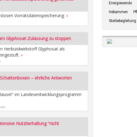
Energiewende
Hebammen
Pf
slosen Vorratsdatenspeicherung:
»
Sterbebegleitung
um Glyphosat-Zulassung zu stoppen
 Herbizidwirkstoff Glyphosat als
ingestuft.
»
v
t Schattenboxen – ehrliche Antworten
-Klausel" im Landesentwicklungsprogramm
nde
intensive Nutztierhaltung "nicht