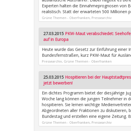
Experten halten die Einnahmeprognosen von Bu
realistisch. Statt der erwarteten 500 Millione
Grüne Themen - Oberfranken, Pressearchiv
27.03.2015
PKW-Maut verabschiedet: Seehofer
auf in Europa
Heute wurde das Gesetz zur Einführung einer I
Bundesfernstraßen, kurz PKW-Maut für Ausländ
Pressearchiv, Grüne Themen - Oberfranken
25.03.2015
Hospitieren bei der Hauptstadtpre
jetzt bewerben!
Ein dichtes Programm bietet der diesjährige J
Woche lang können die jungen Teilnehmer in 
hospitieren. Sie lernen wichtige Medienvertret
Abgeordneten aller Fraktionen zu diskutieren,
Bundestag und erstellen eine eigene Zeitung. 
Grüne Themen - Oberfranken, Pressearchiv