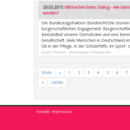
20.03.2015
Mitmachen beim Dialog - wie kann
werden?
Die Bundestagsfraktion Bündnis90/Die Grünen 
bürgerschaftlichen Engagement: Bürgerschaftli
Bestandteil unserer Demokratie und eine Berei
Gesellschaft. Viele Menschen in Deutschland en
Ob in der Pflege, in der Schülerhilfe, im Sport
Grüne Themen - Oberfranken, Pressearchiv
Erste
«
1
2
3
4
5
6
7
»
Letzte
Kontakt
·
Impressum