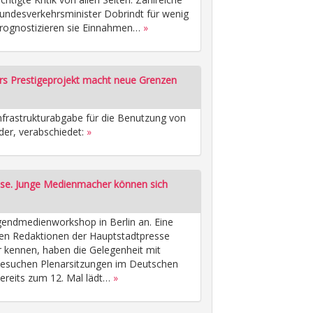
ndesverkehrsminister Dobrindt für wenig
n prognostizieren sie Einnahmen…
»
s Prestigeprojekt macht neue Grenzen
nfrastrukturabgabe für die Benutzung von
er, verabschiedet:
»
sse. Junge Medienmacher können sich
ugendmedienworkshop in Berlin an. Eine
den Redaktionen der Hauptstadtpresse
er kennen, haben die Gelegenheit mit
 besuchen Plenarsitzungen im Deutschen
Bereits zum 12. Mal lädt…
»