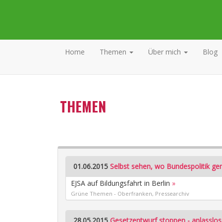
Home
Themen
Über mich
Blog
THEMEN
01.06.2015
Selbst sehen, wo Bundespolitik ge
EJSA auf Bildungsfahrt in Berlin
»
Grüne Themen - Oberfranken, Pressearchiv
28.05.2015
Gesetzentwurf stoppen - anlasslos