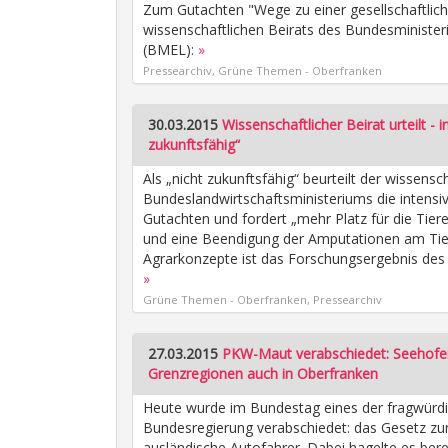
Zum Gutachten "Wege zu einer gesellschaftlich
wissenschaftlichen Beirats des Bundesminister
(BMEL):
»
Pressearchiv, Grüne Themen - Oberfranken
30.03.2015
Wissenschaftlicher Beirat urteilt - 
zukunftsfähig“
Als „nicht zukunftsfähig“ beurteilt der wissensc
Bundeslandwirtschaftsministeriums die intensiv
Gutachten und fordert „mehr Platz für die Tier
und eine Beendigung der Amputationen am Tier“.
Agrarkonzepte ist das Forschungsergebnis de
»
Grüne Themen - Oberfranken, Pressearchiv
27.03.2015
PKW-Maut verabschiedet: Seehofer
Grenzregionen auch in Oberfranken
Heute wurde im Bundestag eines der fragwürdi
Bundesregierung verabschiedet: das Gesetz zu
ausländische Autofahrer. Dabei hagelte es berec